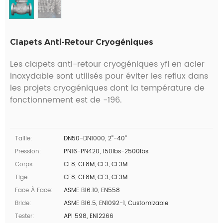
Clapets Anti-Retour Cryogéniques
Les clapets anti-retour cryogéniques yfl en acier
inoxydable sont utilisés pour éviter les reflux dans
les projets cryogéniques dont la température de
fonctionnement est de -196.
Taille:
DN50-DN1000, 2''-40''
Pression:
PN16-PN420, 150lbs-2500lbs
Corps:
CF8, CF8M, CF3, CF3M
Tige:
CF8, CF8M, CF3, CF3M
Face À Face:
ASME B16.10, EN558
Bride:
ASME B16.5, EN1092-1, Customizable
Tester:
API 598, EN12266