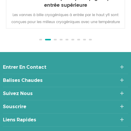
entrée supérieure
Les vannes à bille cryogéniques à entrée par le haut yfl sont
conçues pour les milieux cryogéniques avec une température
de fonctionnement allant jusqu'à -196, telles que GN, GPL,
oxygène liquide, azote liquide et hydrogène liquide, etc.
Entrer En Contact
Balises Chaudes
Suivez Nous
Souscrire
Liens Rapides