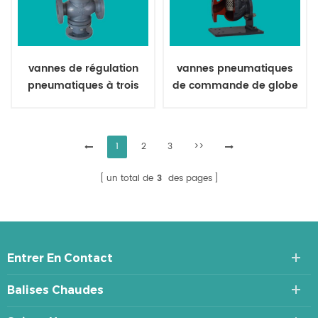
vannes de régulation
vannes pneumatiques
pneumatiques à trois
de commande de globe
voies à pression
à faible bruit
équilibrée
1
2
3
>>
un total de
3
des pages
Entrer En Contact
Balises Chaudes