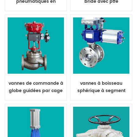
pneumatiques en
bride avec ptfe
raccords, etc.
céramique pour la
pneumatique
poussière de mouche
vannes de commande à
vannes à boisseau
globe guidées par cage
sphérique à segment
pneumatique
excentré pour pâte à
papier